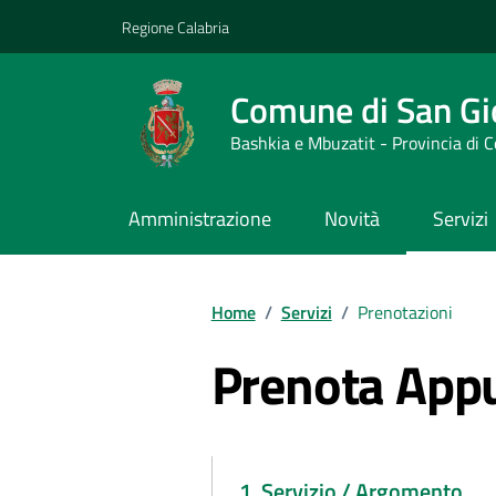
Vai ai contenuti
Vai al footer
Regione Calabria
Comune di San Gi
Bashkia e Mbuzatit - Provincia di 
Amministrazione
Novità
Servizi
Home
/
Servizi
/
Prenotazioni
Prenota App
1. Servizio / Argomento