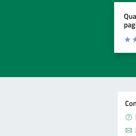
Qua
pag
Valut
Va
Con