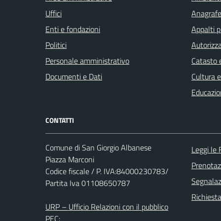
Uffici
Anagrafe 
Enti e fondazioni
Appalti p
Politici
Autorizza
Personale amministrativo
Catasto e
Documenti e Dati
Cultura 
Educazio
CONTATTI
Comune di San Giorgio Albanese
Leggi le
Piazza Marconi
Prenota
Codice fiscale / P. IVA:84000230783/
Segnalazi
Partita Iva 01108650787
Richiest
URP – Ufficio Relazioni con il pubblico
PEC: