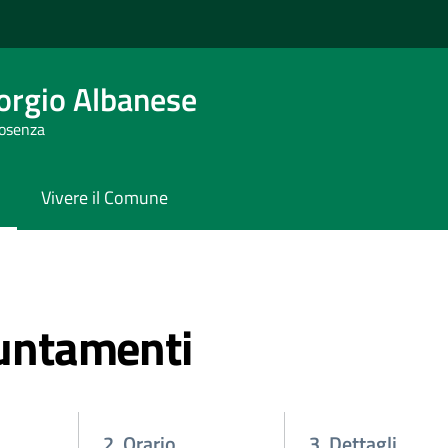
orgio Albanese
Cosenza
Vivere il Comune
untamenti
2. Orario
3. Dettagli