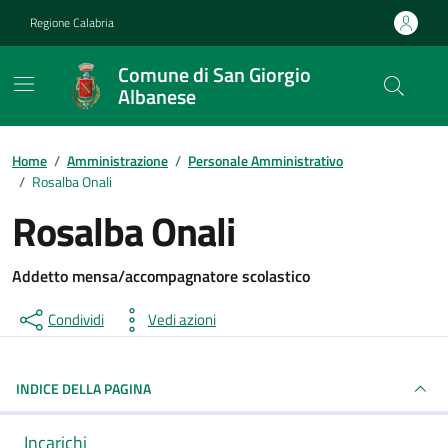
Vai ai contenuti
Vai al footer
Regione Calabria
Comune di San Giorgio
Albanese
Home
/
Amministrazione
/
Personale Amministrativo
/
Rosalba Onali
Rosalba Onali
Addetto mensa/accompagnatore scolastico
Condividi
Vedi azioni
INDICE DELLA PAGINA
Incarichi