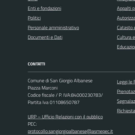
Enti e fondazioni
Appalti p
Politici
Autorizza
Personale amministrativo
Catasto e
Documenti e Dati
Cultura 
Educazio
CONTATTI
Comune di San Giorgio Albanese
Leggi le
Piazza Marconi
Prenota
Codice fiscale / P. IVA:84000230783/
Segnalazi
Partita Iva 01108650787
Richiest
URP – Ufficio Relazioni con il pubblico
PEC:
protocollo.sangiorgioalbanese@asmepec.it