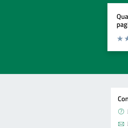
Qua
pag
Valut
Va
Con