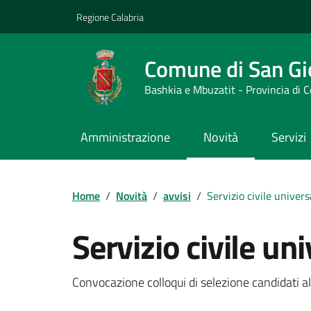
Vai ai contenuti
Vai al footer
Regione Calabria
Comune di San Gi
Bashkia e Mbuzatit - Provincia di 
Amministrazione
Novità
Servizi
Home
/
Novità
/
avvisi
/
Servizio civile univers
Servizio civile un
Dettagli della notizi
Convocazione colloqui di selezione candidati