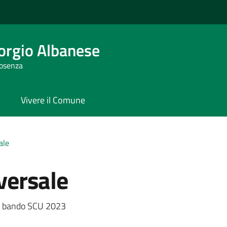
orgio Albanese
Cosenza
Vivere il Comune
ale
iversale
a
 al bando SCU 2023