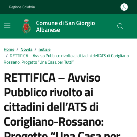
Vai ai contenuti
Vai al footer
Regione Calabria
Comune di San Giorgio
Albanese
Home
/
Novità
/
notizie
/
RETTIFICA – Avviso Pubblico rivolto ai cittadini dell’ATS di Corigliano-
Rossano: Progetto “Una Casa per Tutti”
RETTIFICA – Avviso
Pubblico rivolto ai
cittadini dell’ATS di
Corigliano-Rossano:
Progetto “Una Casa per