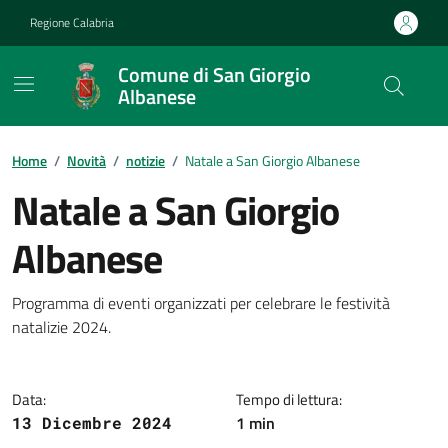
Vai ai contenuti
Vai al footer
Regione Calabria
Comune di San Giorgio
Albanese
Home
/
Novità
/
notizie
/
Natale a San Giorgio Albanese
Natale a San Giorgio
Albanese
Dettagli della notizia
Programma di eventi organizzati per celebrare le festività
natalizie 2024.
Data:
Tempo di lettura:
1 min
13 Dicembre 2024