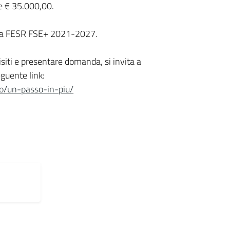
e € 35.000,00.
abria FESR FSE+ 2021-2027.
isiti e presentare domanda, si invita a
eguente link:
ndo/un-passo-in-piu/