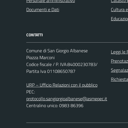
Personale amministrativo
Catasto e
Documenti e Dati
Cultura 
Educazio
CONTATTI
Comune di San Giorgio Albanese
Leggi le
Piazza Marconi
Prenota
Codice fiscale / P. IVA:84000230783/
Segnalazi
Partita Iva 01108650787
Richiest
URP – Ufficio Relazioni con il pubblico
PEC:
protocollo.sangiorgioalbanese@asmepec.it
Centralino unico: 0983 86396