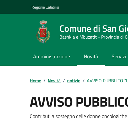
Vai ai contenuti
Vai al footer
Regione Calabria
Comune di San Gi
Bashkia e Mbuzatit - Provincia di 
Amministrazione
Novità
Servizi
Home
/
Novità
/
notizie
/
AVVISO PUBBLICO “Un
AVVISO PUBBLICO
Dettagli della notizi
Contributi a sostegno delle donne oncologiche