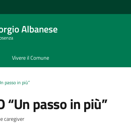
orgio Albanese
Cosenza
Vivere il Comune
 passo in più”
 “Un passo in più”
a
 e caregiver