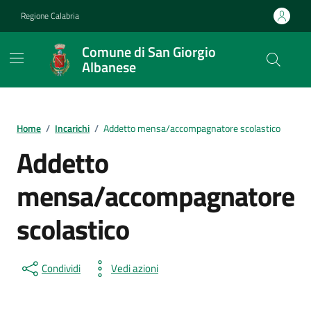
Vai ai contenuti
Vai al footer
Regione Calabria
Comune di San Giorgio
Albanese
Home
/
Incarichi
/
Addetto mensa/accompagnatore scolastico
Addetto
mensa/accompagnatore
scolastico
Condividi
Vedi azioni