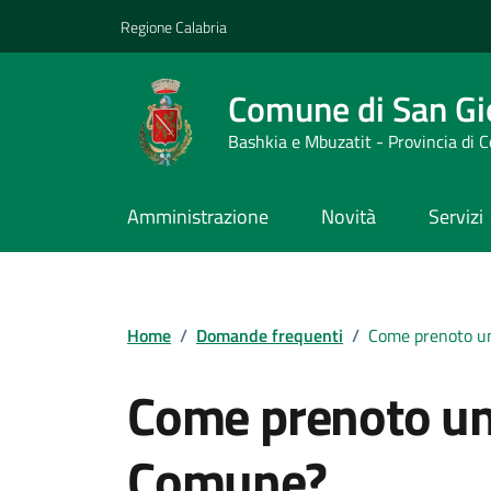
Vai ai contenuti
Vai al footer
Regione Calabria
Comune di San Gi
Bashkia e Mbuzatit - Provincia di 
Amministrazione
Novità
Servizi
Home
/
Domande frequenti
/
Come prenoto u
Come prenoto u
Comune?