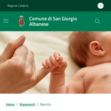
Vai ai contenuti
Vai al footer
Regione Calabria
Comune di San Giorgio
Albanese
Home
/
Argomenti
/
Nascita